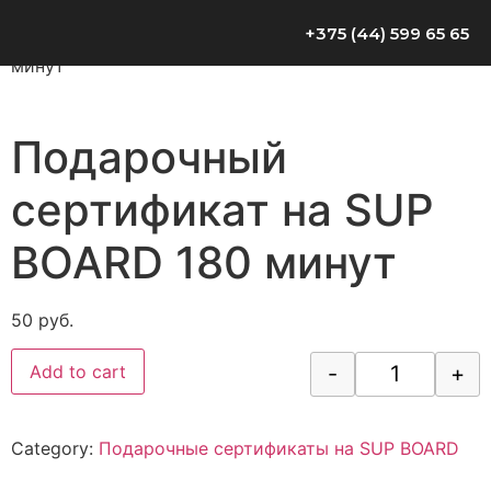
Home
/
Магазин
/
Подарочные сертификаты на SUP
+375 (44) 599 65 65
BOARD
/ Подарочный сертификат на SUP BOARD 180
минут
Подарочный
сертификат на SUP
BOARD 180 минут
50
руб.
-
+
Add to cart
Category:
Подарочные сертификаты на SUP BOARD