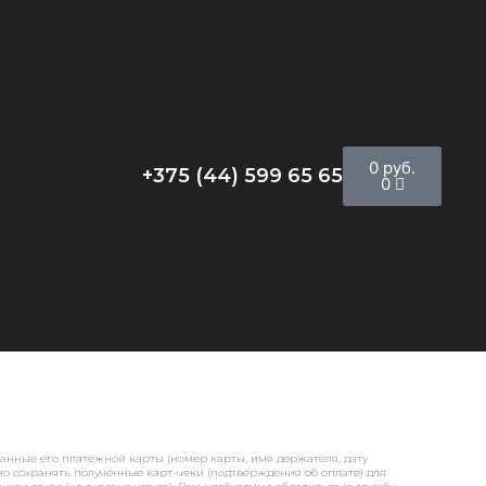
0
руб.
+375 (44) 599 65 65
0
нные его платёжной карты (номер карты, имя держателя, дату
о сохранять полученные карт-чеки (подтверждения об оплате) для