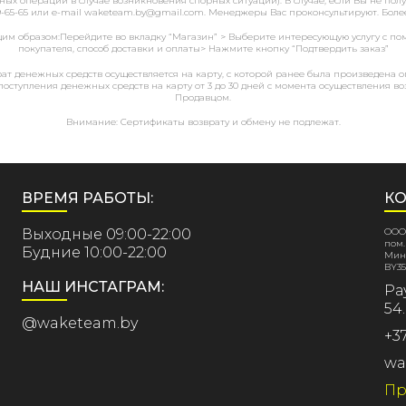
х операций в случае возникновения спорных ситуаций). В случае, если Вы не получи
99-65-65 или e-mail waketeam.by@gmail.com. Менеджеры Вас проконсультируют. Бол
щим образом:Перейдите во вкладку “Магазин” > Выберите интересующую услугу с по
покупателя, способ доставки и оплаты> Нажмите кнопку “Подтвердить заказ”
ат денежных средств осуществляется на карту, с которой ранее была произведена о
поступления денежных средств на карту от 3 до 30 дней с момента осуществления во
Продавцом.
Внимание: Сертификаты возврату и обмену не подлежат.
ВРЕМЯ РАБОТЫ:
КО
Выходные 09:00-22:00
ООО 
пом.
Будние 10:00-22:00
Минг
BY35
НАШ ИНСТАГРАМ:
Ра
54.
@waketeam.by
+3
wa
Пр