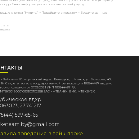
ли заказ (не оказана услуга), Вам необходимо обратиться (в службу
ее подробная информация по оплатам на webpay.by.
мощью кнопки “Купить” > Перейдите в корзину > Введите данные
плата.
зврата
НТАКТЫ:
«Вейктим» Юридический адрес: Беларусь, г. Минск, ул. Захарова, 40,
 1Н Свидетельство о государственной регистрации 193544487 выдано
орисполкомом от 07.05.2021 УНП 193544487 Р/с
MTBK30120001093300102358 ЗАО «МТБАНК», БИК: MTBKBY2X
убическое вдхр.
063023, 27.741217
75(44) 599-65-65
keteam.by@gmail.com
авила поведения в вейк-парке