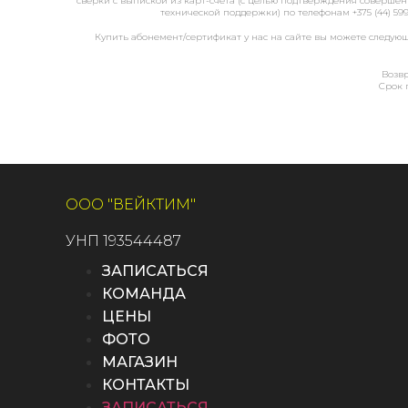
сверки с выпиской из карт-счёта (с целью подтверждения совершённы
технической поддержки) по телефонам +375 (44) 5
Купить абонемент/сертификат у нас на сайте вы можете следую
Возвр
Срок 
ООО "ВЕЙКТИМ"
УНП 193544487
ЗАПИСАТЬСЯ
КОМАНДА
ЦЕНЫ
ФОТО
МАГАЗИН
КОНТАКТЫ
ЗАПИСАТЬСЯ