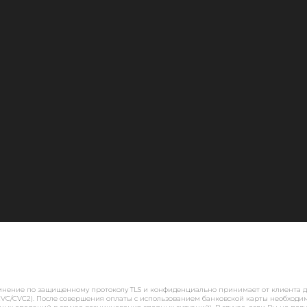
аза
ение по защищенному протоколу TLS и конфиденциально принимает от клиента да
VC/CVC2). После совершения оплаты с использованием банковской карты необходим